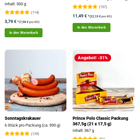
Inhalt: 500 g
(157)
(114)
Bewertet
11,49
€
*
(
22,10
€
pro KG)
mit
4.81
Bewertet
3,79
€
*
(
7,58
€
pro KG)
von 5
mit
4.89
In den Warenkorb
von 5
In den Warenkorb
Angebot! -31%
Prince Polo Classic Packung
Sonntagskrakauer
367,5g (21 x 17,5 g)
6 Stück pro Packung (ca. 590 g)
Inhalt: 367 g
(129)