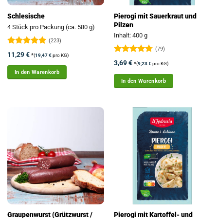
Pierogi mit Sauerkraut und
Schlesische
Pilzen
4 Stück pro Packung (ca. 580 g)
Inhalt: 400 g
(223)
(79)
Bewertet
11,29
€
*
(
19,47
€
pro KG)
mit
4.93
Bewertet
3,69
€
*
(
9,23
€
pro KG)
von 5
mit
4.73
In den Warenkorb
von 5
In den Warenkorb
Graupenwurst (Grützwurst /
Pierogi mit Kartoffel- und