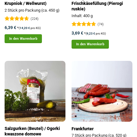
Krupniok / Wellwurst)
Frischkäsefüllung (Pierogi
ruskie)
2 Stück pro Packung (ca. 450 g)
Inhalt: 400 g
(224)
(74)
Bewertet
6,39
€
*
(
14,20
€
pro KG)
mit
4.63
Bewertet
3,69
€
*
(
9,23
€
pro KG)
von 5
mit
4.72
In den Warenkorb
von 5
In den Warenkorb
Salzgurken (Beutel) / Ogorki
Frankfurter
kwaszone domowe
7 Stück pro Packung (ca. 520 g)