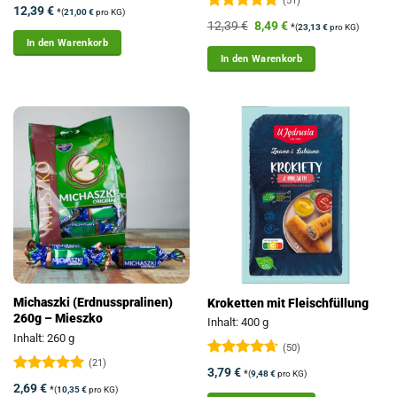
(51)
Bewertet
12,39
€
*
(
21,00
€
pro KG)
mit
4.88
Bewertet
Ursprünglicher
Aktueller
12,39
€
8,49
€
*
(
23,13
€
pro KG)
von 5
mit
5
von
Preis
Preis
In den Warenkorb
5
war:
ist:
In den Warenkorb
12,39 €
8,49 €.
Michaszki (Erdnusspralinen)
Kroketten mit Fleischfüllung
260g – Mieszko
Inhalt: 400 g
Inhalt: 260 g
(50)
(21)
Bewertet
3,79
€
*
(
9,48
€
pro KG)
mit
4.64
Bewertet
2,69
€
*
(
10,35
€
pro KG)
von 5
mit
4.95