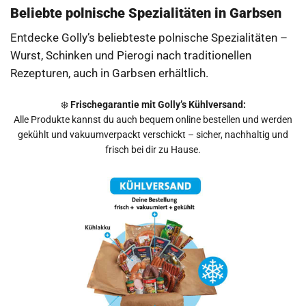
Verkaufszeiten
Beliebte polnische Spezialitäten in Garbsen
Donnerstag: 12:30 - 12:55 Uhr
Entdecke Golly’s beliebteste polnische Spezialitäten –
Angebote
Route
Wurst, Schinken und Pierogi nach traditionellen
Rezepturen, auch in Garbsen erhältlich.
❄️
Frischegarantie mit Golly’s Kühlversand:
Weserweg 8
Alle Produkte kannst du auch bequem online bestellen und werden
30851
Langenhagen
gekühlt und vakuumverpackt verschickt – sicher, nachhaltig und
frisch bei dir zu Hause.
Verkaufszeiten
Donnerstag: 12:55 - 13:10 Uhr
Angebote
Route
Im Hohen Felde 11
30851
Langenhagen
Verkaufszeiten