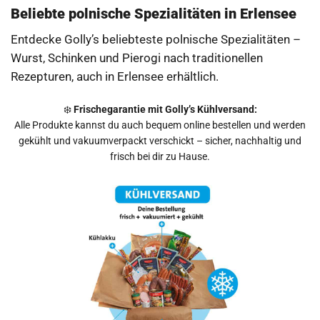
Gerhard-Hauptmann-Str. (Ecke Goethestr.)
Beliebte polnische Spezialitäten in Erlensee
63477
Maintal
Entdecke Golly’s beliebteste polnische Spezialitäten –
Verkaufszeiten
Wurst, Schinken und Pierogi nach traditionellen
Donnerstag: 11:40 - 12:05 Uhr
Rezepturen, auch in Erlensee erhältlich.
Angebote
Route
❄️
Frischegarantie mit Golly’s Kühlversand:
Alle Produkte kannst du auch bequem online bestellen und werden
gekühlt und vakuumverpackt verschickt – sicher, nachhaltig und
Thomas-Mann-Str. 14
frisch bei dir zu Hause.
63477
Maintal
Verkaufszeiten
Donnerstag: 12:05 - 12:25 Uhr
Angebote
Route
Berliner Str. 37