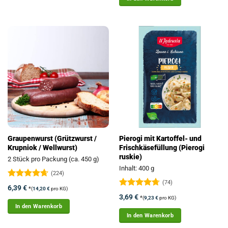
63179
Obertshausen
Verkaufszeiten
Samstag: 11:30 - 11:55 Uhr
Angebote
Route
Buchenweg 33-37
63073
Offenbach
Verkaufszeiten
Graupenwurst (Grützwurst /
Pierogi mit Kartoffel- und
Mittwoch: 17:05 - 17:20 Uhr
Krupniok / Wellwurst)
Frischkäsefüllung (Pierogi
ruskie)
2 Stück pro Packung (ca. 450 g)
Angebote
Route
Inhalt: 400 g
(224)
(74)
Bewertet
6,39
€
*
(
14,20
€
pro KG)
mit
4.63
Bewertet
3,69
€
*
(
9,23
€
pro KG)
von 5
mit
4.72
Rumpenheimer Str. 137-143
In den Warenkorb
von 5
In den Warenkorb
63075
Offenbach