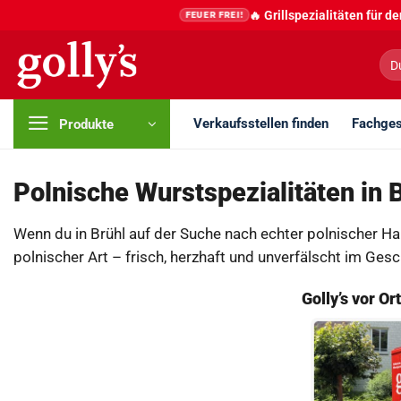
Zum
🔥 Grillspezialitäten für 
FEUER FREI!
Inhalt
springen
Suc
nac
Verkaufsstellen finden
Fachges
Produkte
Polnische Wurstspezialitäten in 
Wenn du in Brühl auf der Suche nach echter polnischer Hau
polnischer Art – frisch, herzhaft und unverfälscht im Ge
Golly’s vor O