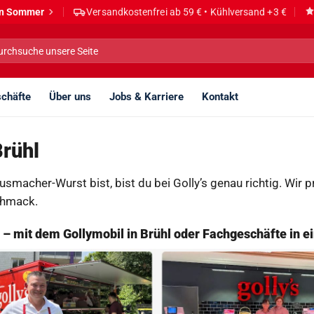
den Sommer
Versandkostenfrei ab 59 € • Kühlversand +3 €
he
h:
chäfte
Über uns
Jobs & Karriere
Kontakt
Brühl
smacher-Wurst bist, bist du bei Golly’s genau richtig. Wir 
schmack.
rt – mit dem Gollymobil in Brühl oder Fachgeschäfte in e