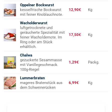
Oppelner Bockwurst
kesselfrische Bockwurst
12,90€
Kg
mit feiner Knoblauchnote.
Wacholderwurst
luftgetrocknete und
geräucherte Spezialität mit
17,50€
Kg
feiner Wacholdernote. Im
Ring oder am Stück
erhältlich.
Chalwa
gezuckerte Sesammasse
1,29€
Packg.
mit Vanillegeschmack.
100g-Riegel
Lummerbraten
mageres Bratenstück aus
6,99€
Kg
dem Schweinerücken