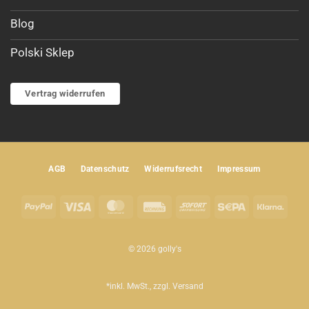
Blog
Polski Sklep
Vertrag widerrufen
AGB
Datenschutz
Widerrufsrecht
Impressum
PayPal
Visa
MasterCard
Rechung
Sofort
Sepa
Klar
© 2026 golly's
*inkl. MwSt., zzgl.
Versand