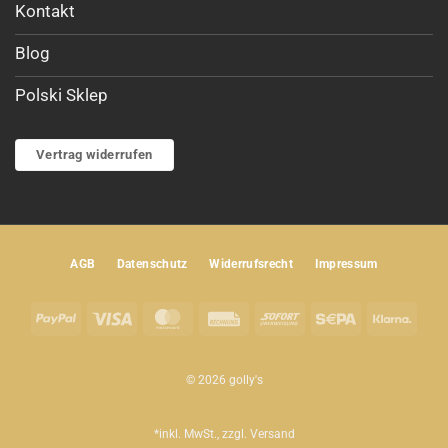
Kontakt
Blog
Polski Sklep
Vertrag widerrufen
AGB
Datenschutz
Widerrufsrecht
Impressum
PayPal
Visa
MasterCard
Rechung
Sofort
Sepa
Klar
© 2026 golly's
*inkl. MwSt., zzgl.
Versand