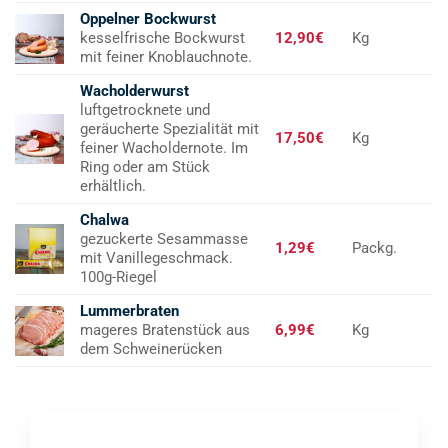
Oppelner Bockwurst
kesselfrische Bockwurst
12,90€
Kg
mit feiner Knoblauchnote.
Wacholderwurst
luftgetrocknete und
geräucherte Spezialität mit
17,50€
Kg
feiner Wacholdernote. Im
Ring oder am Stück
erhältlich.
Chalwa
gezuckerte Sesammasse
1,29€
Packg.
mit Vanillegeschmack.
100g-Riegel
Lummerbraten
mageres Bratenstück aus
6,99€
Kg
dem Schweinerücken