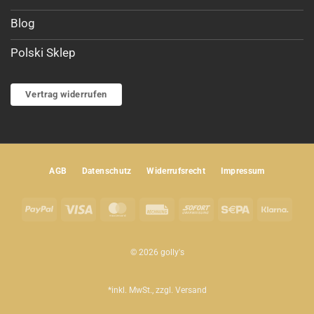
Blog
Polski Sklep
Vertrag widerrufen
AGB
Datenschutz
Widerrufsrecht
Impressum
PayPal
Visa
MasterCard
Rechung
Sofort
Sepa
Klar
© 2026 golly's
*inkl. MwSt., zzgl.
Versand