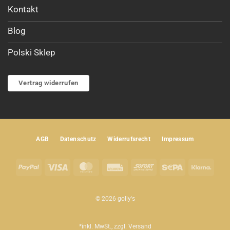
Kontakt
Blog
Polski Sklep
Vertrag widerrufen
AGB
Datenschutz
Widerrufsrecht
Impressum
PayPal
Visa
MasterCard
Rechung
Sofort
Sepa
Klar
© 2026 golly's
*inkl. MwSt., zzgl.
Versand