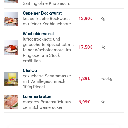
Saitling ohne Knoblauch.
Oppelner Bockwurst
kesselfrische Bockwurst
12,90€
Kg
mit feiner Knoblauchnote.
Wacholderwurst
luftgetrocknete und
geräucherte Spezialität mit
17,50€
Kg
feiner Wacholdernote. Im
Ring oder am Stück
erhältlich.
Chalwa
gezuckerte Sesammasse
1,29€
Packg.
mit Vanillegeschmack.
100g-Riegel
Lummerbraten
mageres Bratenstück aus
6,99€
Kg
dem Schweinerücken