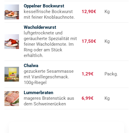
Oppelner Bockwurst
kesselfrische Bockwurst
12,90€
Kg
mit feiner Knoblauchnote.
Wacholderwurst
luftgetrocknete und
geräucherte Spezialität mit
17,50€
Kg
feiner Wacholdernote. Im
Ring oder am Stück
erhältlich.
Chalwa
gezuckerte Sesammasse
1,29€
Packg.
mit Vanillegeschmack.
100g-Riegel
Lummerbraten
mageres Bratenstück aus
6,99€
Kg
dem Schweinerücken