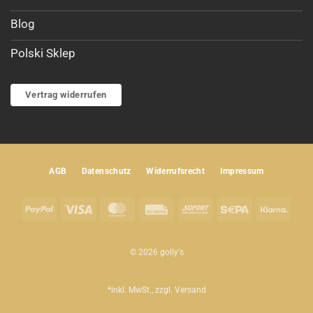
Blog
Polski Sklep
Vertrag widerrufen
AGB
Datenschutz
Widerrufsrecht
Impressum
PayPal
Visa
MasterCard
Rechung
Sofort
Sepa
Klar
© 2026 golly's
*inkl. MwSt., zzgl.
Versand