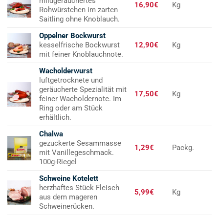
mildgeräuchertes
16,90€
Kg
Rohwürstchen im zarten
Saitling ohne Knoblauch.
Oppelner Bockwurst
kesselfrische Bockwurst
12,90€
Kg
mit feiner Knoblauchnote.
Wacholderwurst
luftgetrocknete und
geräucherte Spezialität mit
17,50€
Kg
feiner Wacholdernote. Im
Ring oder am Stück
erhältlich.
Chalwa
gezuckerte Sesammasse
1,29€
Packg.
mit Vanillegeschmack.
100g-Riegel
Schweine Kotelett
herzhaftes Stück Fleisch
5,99€
Kg
aus dem mageren
Schweinerücken.