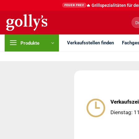
Zum
🔥 Grillspezialitäten für 
FEUER FREI!
Inhalt
springen
Suc
nac
Verkaufsstellen finden
Fachges
Produkte
Verkaufszei
Dienstag: 1