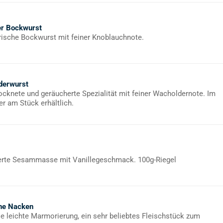
er Bockwurst
rische Bockwurst mit feiner Knoblauchnote.
derwurst
rocknete und geräucherte Spezialität mit feiner Wacholdernote. Im
er am Stück erhältlich.
rte Sesammasse mit Vanillegeschmack. 100g-Riegel
ne Nacken
ie leichte Marmorierung, ein sehr beliebtes Fleischstück zum