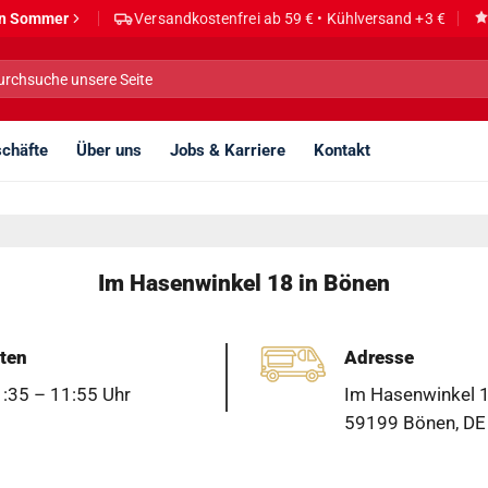
den Sommer
Versandkostenfrei ab 59 € • Kühlversand +3 €
he
h:
chäfte
Über uns
Jobs & Karriere
Kontakt
Im Hasenwinkel 18 in Bönen
ten
Adresse
1:35 – 11:55 Uhr
Im Hasenwinkel 
59199 Bönen, DE