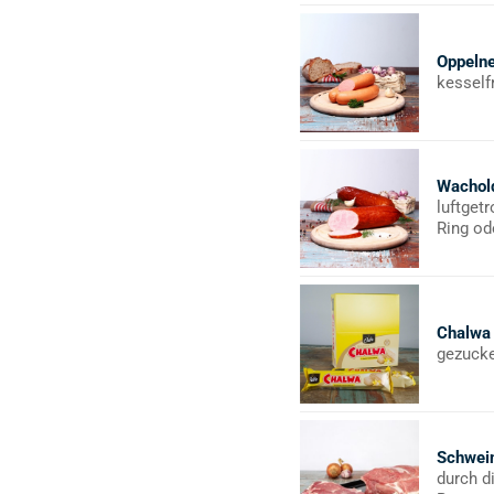
Oppeln
kesself
Wachol
luftget
Ring od
Chalwa
gezucke
Schwei
durch d