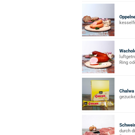
Oppeln
kesself
Wachol
luftget
Ring od
Chalwa
gezucke
Schwei
durch d