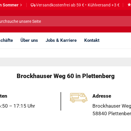
den Sommer
Versandkostenfrei ab 59 € • Kühlversand +3 €
he
h:
chäfte
Über uns
Jobs & Karriere
Kontakt
Brockhauser Weg 60 in Plettenberg
ten
Adresse
6:50 – 17:15 Uhr
Brockhauser Weg
58840 Plettenber