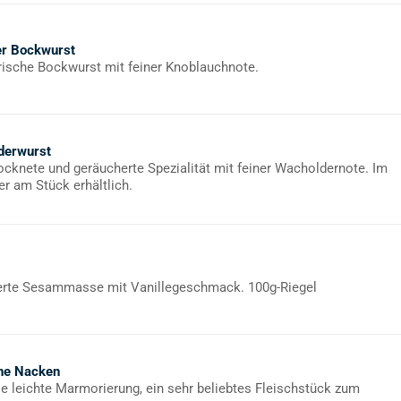
er Bockwurst
rische Bockwurst mit feiner Knoblauchnote.
derwurst
rocknete und geräucherte Spezialität mit feiner Wacholdernote. Im
er am Stück erhältlich.
rte Sesammasse mit Vanillegeschmack. 100g-Riegel
ne Nacken
ie leichte Marmorierung, ein sehr beliebtes Fleischstück zum