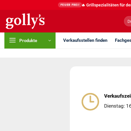
Zum
🔥 Grillspezialitäten für 
FEUER FREI!
Inhalt
springen
Suc
nac
Verkaufsstellen finden
Fachges
Produkte
Verkaufszei
Dienstag: 1