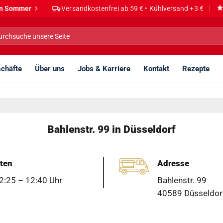
den Sommer
Versandkostenfrei ab 59 € • Kühlversand +3 €
he
h:
chäfte
Über uns
Jobs & Karriere
Kontakt
Rezepte
Bahlenstr. 99 in Düsseldorf
ten
Adresse
2:25 – 12:40 Uhr
Bahlenstr. 99
40589 Düsseldorf