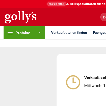
Zum
🔥 Grillspezialitäten für 
FEUER FREI!
Inhalt
springen
Suc
nac
Verkaufsstellen finden
Fachges
Produkte
Verkaufszei
Mittwoch: 1