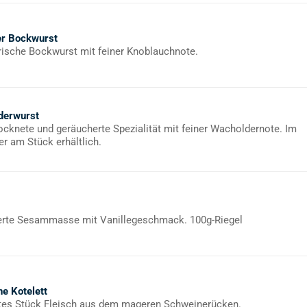
er Bockwurst
rische Bockwurst mit feiner Knoblauchnote.
derwurst
rocknete und geräucherte Spezialität mit feiner Wacholdernote. Im
er am Stück erhältlich.
rte Sesammasse mit Vanillegeschmack. 100g-Riegel
e Kotelett
tes Stück Fleisch aus dem mageren Schweinerücken.