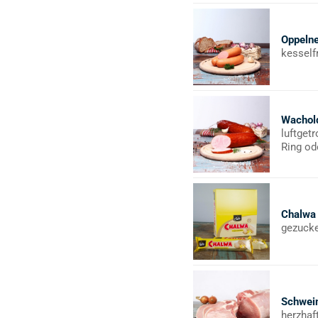
Oppeln
kesself
Wachol
luftget
Ring od
Chalwa
gezucke
Schwein
herzhaf