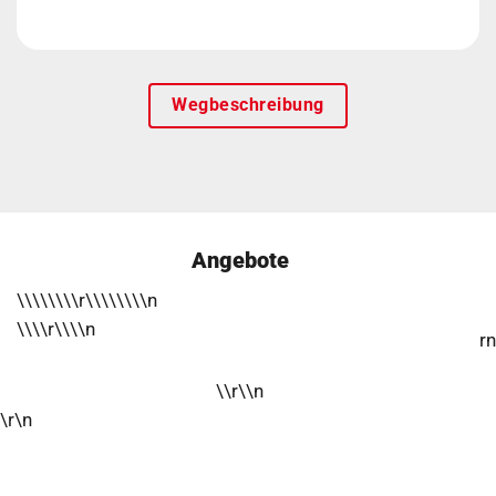
Wegbeschreibung
Angebote
\\\\\\\\r\\\\\\\\n
\\\\r\\\\n
rn
\\r\\n
\r\n