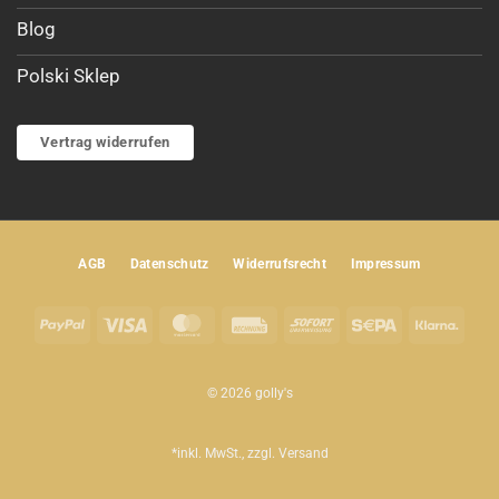
Blog
Polski Sklep
Vertrag widerrufen
AGB
Datenschutz
Widerrufsrecht
Impressum
PayPal
Visa
MasterCard
Rechung
Sofort
Sepa
Klar
© 2026 golly's
*inkl. MwSt., zzgl.
Versand