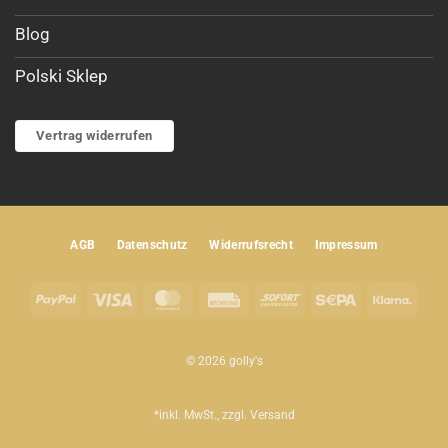
Blog
Polski Sklep
Vertrag widerrufen
AGB
Datenschutz
Widerrufsrecht
Impressum
PayPal
Visa
MasterCard
Rechung
Sofort
Sepa
Klar
© 2026 golly's
*inkl. MwSt., zzgl.
Versand