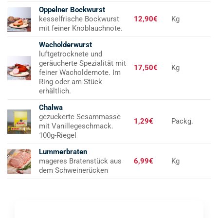
Oppelner Bockwurst
kesselfrische Bockwurst
12,90€
Kg
mit feiner Knoblauchnote.
Wacholderwurst
luftgetrocknete und
geräucherte Spezialität mit
17,50€
Kg
feiner Wacholdernote. Im
Ring oder am Stück
erhältlich.
Chalwa
gezuckerte Sesammasse
1,29€
Packg.
mit Vanillegeschmack.
100g-Riegel
Lummerbraten
mageres Bratenstück aus
6,99€
Kg
dem Schweinerücken