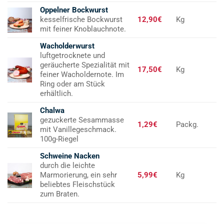
Oppelner Bockwurst
kesselfrische Bockwurst
12,90€
Kg
mit feiner Knoblauchnote.
Wacholderwurst
luftgetrocknete und
geräucherte Spezialität mit
17,50€
Kg
feiner Wacholdernote. Im
Ring oder am Stück
erhältlich.
Chalwa
gezuckerte Sesammasse
1,29€
Packg.
mit Vanillegeschmack.
100g-Riegel
Schweine Nacken
durch die leichte
Marmorierung, ein sehr
5,99€
Kg
beliebtes Fleischstück
zum Braten.