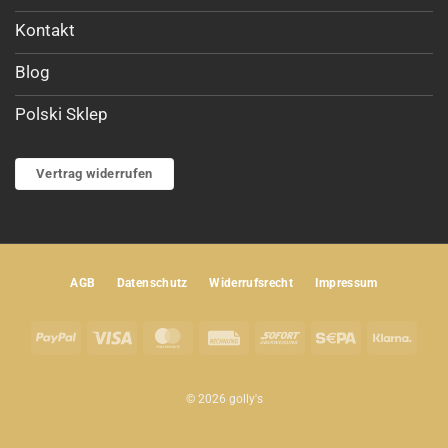
Kontakt
Blog
Polski Sklep
Vertrag widerrufen
AGB
Datenschutz
Widerrufsrecht
Impressum
PayPal
Visa
MasterCard
Rechung
Sofort
Sepa
Klar
© 2026 golly's