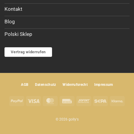
Kontakt
Blog
Polski Sklep
Vertrag widerrufen
AGB
Datenschutz
Widerrufsrecht
Impressum
PayPal
Visa
MasterCard
Rechung
Sofort
Sepa
Klar
© 2026 golly's