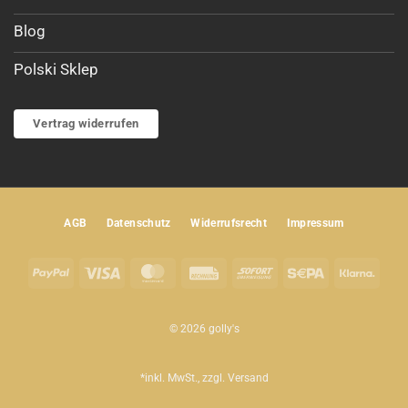
Blog
Polski Sklep
Vertrag widerrufen
AGB
Datenschutz
Widerrufsrecht
Impressum
PayPal
Visa
MasterCard
Rechung
Sofort
Sepa
Klar
© 2026 golly's
*inkl. MwSt., zzgl.
Versand