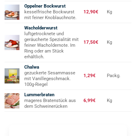
Oppelner Bockwurst
kesselfrische Bockwurst
12,90€
Kg
mit feiner Knoblauchnote.
Wacholderwurst
luftgetrocknete und
geräucherte Spezialität mit
17,50€
Kg
feiner Wacholdernote. Im
Ring oder am Stück
erhältlich.
Chalwa
gezuckerte Sesammasse
1,29€
Packg.
mit Vanillegeschmack.
100g-Riegel
Lummerbraten
mageres Bratenstück aus
6,99€
Kg
dem Schweinerücken